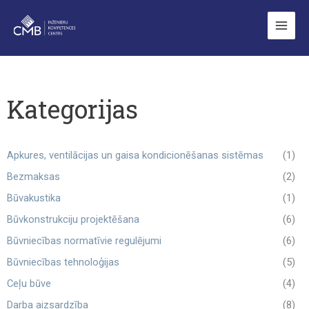
Skip
to
content
Kategorijas
Apkures, ventilācijas un gaisa kondicionēšanas sistēmas
(1)
Bezmaksas
(2)
Būvakustika
(1)
Būvkonstrukciju projektēšana
(6)
Būvniecības normatīvie regulējumi
(6)
Būvniecības tehnoloģijas
(5)
Ceļu būve
(4)
Darba aizsardzība
(8)