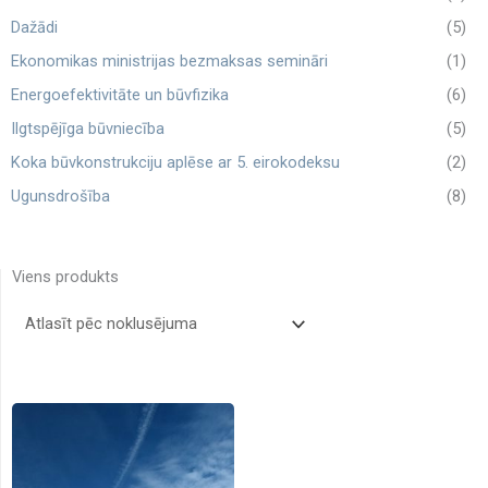
Dažādi
(5)
Ekonomikas ministrijas bezmaksas semināri
(1)
Energoefektivitāte un būvfizika
(6)
Ilgtspējīga būvniecība
(5)
Koka būvkonstrukciju aplēse ar 5. eirokodeksu
(2)
Ugunsdrošība
(8)
Viens produkts