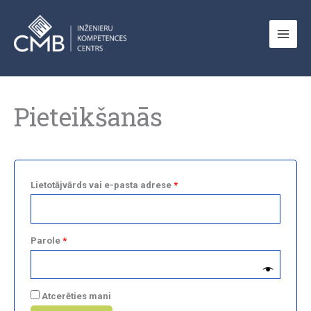
Skip
to
content
Obligāts
Obligāts
Obligāts
Obligāts
Pieteikšanās
Lietotājvārds vai e-pasta adrese
*
Parole
*
Atcerēties mani