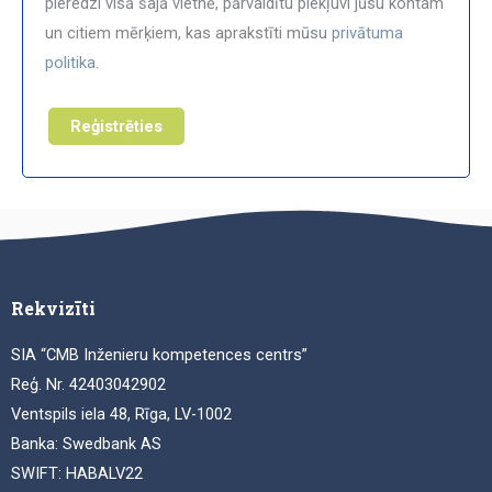
pieredzi visā šajā vietnē, pārvaldītu piekļuvi jūsu kontam
un citiem mērķiem, kas aprakstīti mūsu
privātuma
politika
.
Reģistrēties
Rekvizīti
SIA “CMB Inženieru kompetences centrs”
Reģ. Nr. 42403042902
Ventspils iela 48, Rīga, LV-1002
Banka: Swedbank AS
SWIFT: HABALV22