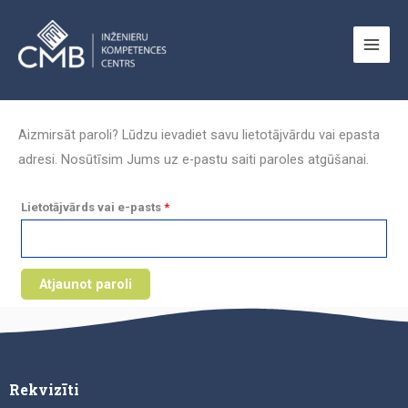
Skip
to
content
Obligāts
Aizmirsāt paroli? Lūdzu ievadiet savu lietotājvārdu vai epasta
adresi. Nosūtīsim Jums uz e-pastu saiti paroles atgūšanai.
Lietotājvārds vai e-pasts
*
Atjaunot paroli
Rekvizīti