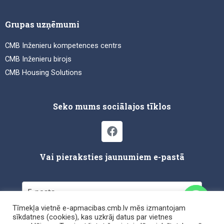
Grupas uzņēmumi
CMB Inženieru kompetences centrs
CMB Inženieru birojs
CMB Housing Solutions
Seko mums sociālajos tīklos
F
a
c
e
Vai pieraksties jaunumiem e-pastā
b
o
o
k
Tīmekļa vietnē e-apmacibas.cmb.lv mēs izmantojam
sīkdatnes (cookies), kas uzkrāj datus par vietnes
Pierakstīties