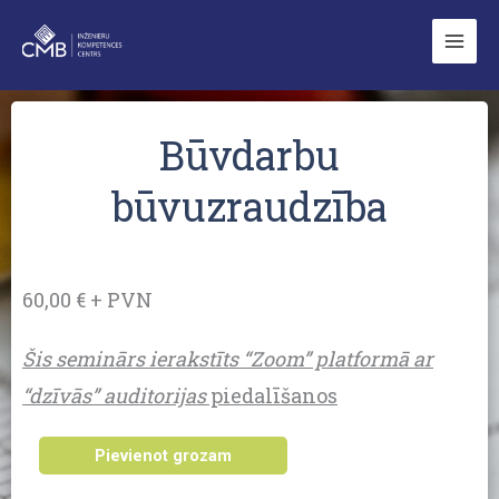
Skip
to
content
Būvdarbu
būvuzraudzība
60,00 € + PVN
Šis seminārs ierakstīts “Zoom” platformā ar
“dzīvās” auditorijas
piedalīšanos
Būvdarbu
Pievienot grozam
būvuzraudzība