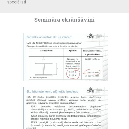
speciālisti
Semināra ekrānšāviņi