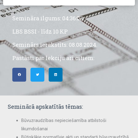
daudzums
Semināra ilgums: 04:36:03
LBS BSSI - līdz 10 KP
Seminārs ierakstīts: 08.08.2024.
Pastāsti par lekciju arī citiem:
Seminārā apskatītās tēmas:
Būvuzraudzības nepieciešamība atbilstoši
likumdošanai
Būtiskākie normatīvie akti un standarti būvuzraudzībā