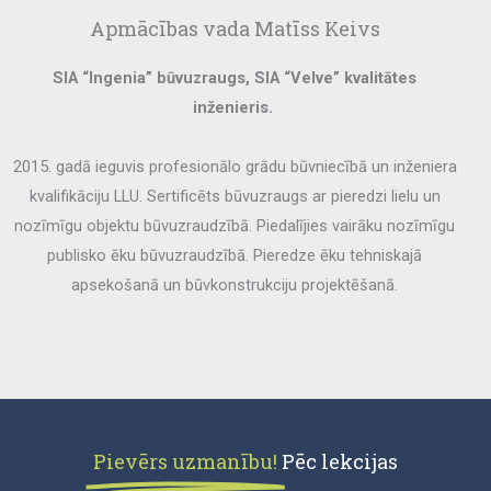
Apmācības vada Matīss Keivs
SIA “Ingenia” būvuzraugs, SIA “Velve” kvalitātes
inženieris.
2015. gadā ieguvis profesionālo grādu būvniecībā un inženiera
kvalifikāciju LLU. Sertificēts būvuzraugs ar pieredzi lielu un
nozīmīgu objektu būvuzraudzībā. Piedalījies vairāku nozīmīgu
publisko ēku būvuzraudzībā. Pieredze ēku tehniskajā
apsekošanā un būvkonstrukciju projektēšanā.
Pievērs uzmanību!
Pēc lekcijas