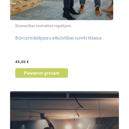
Būvniecības normatīvie regulējumi
Būvizstrādājumu atbilstības novērtēšana
45,00
€
Pievienot grozam