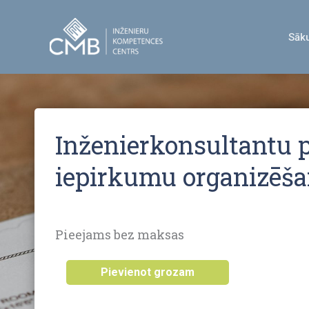
Skip
to
Sāk
content
Inženierkonsultantu
iepirkumu organizēša
Pieejams bez maksas
Inženierkonsultantu
Pievienot grozam
pakalpojumu