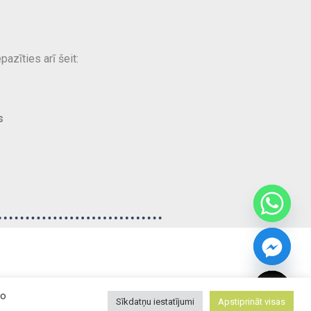
azīties arī šeit:
s
chaty
Hide
šo
Sīkdatņu iestatījumi
Apstiprināt visas