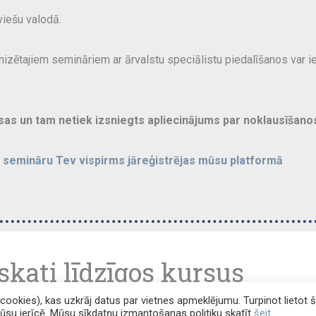
viešu valodā.
nizētajiem semināriem ar ārvalstu speciālistu piedalīšanos var iep
as un tam netiek izsniegts apliecinājums par noklausīšano
s semināru Tev vispirms jāreģistrējas mūsu platformā
skati līdzīgos kursus
okies), kas uzkrāj datus par vietnes apmeklējumu. Turpinot lietot 
Jūsu ierīcē. Mūsu sīkdatņu izmantošanas politiku skatīt
šeit
.