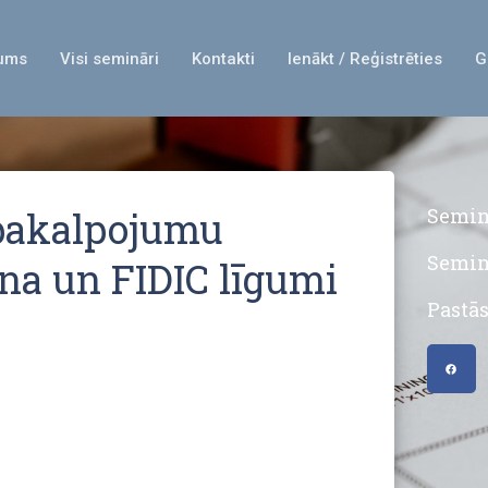
ums
Visi semināri
Kontakti
Ienākt / Reģistrēties
G
 pakalpojumu
Seminā
Seminā
na un FIDIC līgumi
Pastās