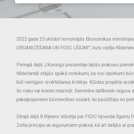
iepirkumu
organizēšana
un
FIDIC
līgumi
2022.gada 25.oktobrī norisinājās Ekonomikas minist
daudzums
ORGANIZĒŠANA UN FIDIC LĪGUMI”, kuru vadīja Nīderlande
Pirmajā daļā J.Konings prezentēja labās prakses piemēr
Nīderlandē stājās spēkā noteikumi, ka visi iepirkumi bū
būt vienīgais izvērtēšanas kritērijs. Kļūdas projekta i
šo risku var krietni mazināt. Semināra dalībnieki ieguva
pakalpojumiem būvniecības nozarē, lai pasūtītājs no pre
Otrajā daļā R.Rijnens stāstīja par FIDIC tipveida līgumu
Zelta principu un ieguvumiem praksē, kā arī dalījās ar 