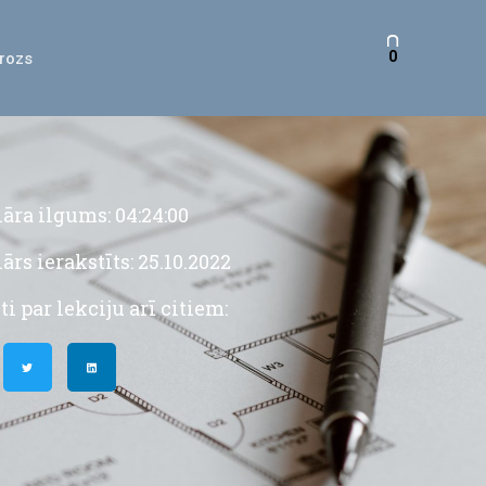
0
rozs
ra ilgums: 04:24:00
rs ierakstīts: 25.10.2022
ti par lekciju arī citiem: