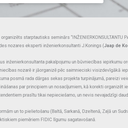
rijas organizēts starptautisks seminārs “INŽENIERKONSULTA
s nozares eksperti inženierkonsultanti J.Konings (
Jaap de Ko
us inženierkonsultanta pakalpojumu un būvniecības iepirkumu o
vniecības nozarē ir jāorganizē pēc saimnieciski visizdevīgākā ie
esākuma posmā rada dārgas sekas projekta turpinājumā, pareizi v
 zināšanas par principiem un nosacījumiem, kā korekti organizēt 
tendentiem prasītu tikai nepieciešamo, un nevis nevajadzīgi daud
 formām un to pielietošanu (Baltā, Sarkanā, Dzeltenā, Zaļā un Sud
praktiskiem piemēriem FIDIC līgumu sagatavošanā.