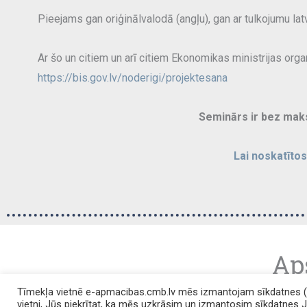
Pieejams gan oriģinālvalodā (angļu), gan ar tulkojumu lat
Ar šo un citiem un arī citiem Ekonomikas ministrijas orga
https://bis.gov.lv/noderigi/projektesana
Seminārs ir bez maks
Lai noskatīto
Ap
Tīmekļa vietnē e-apmacibas.cmb.lv mēs izmantojam sīkdatnes (co
vietni, Jūs piekrītat, ka mēs uzkrāsim un izmantosim sīkdatnes 