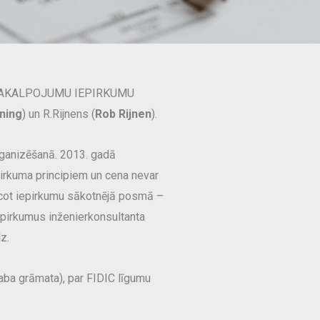
NTU PAKALPOJUMU IEPIRKUMU
ning
) un R.Rijnens (
Rob Rijnen
).
rganizēšanā. 2013. gadā
pirkuma principiem un cena nevar
eicot iepirkumu sākotnējā posmā –
iepirkumus inženierkonsultanta
z.
raba grāmata), par FIDIC līgumu