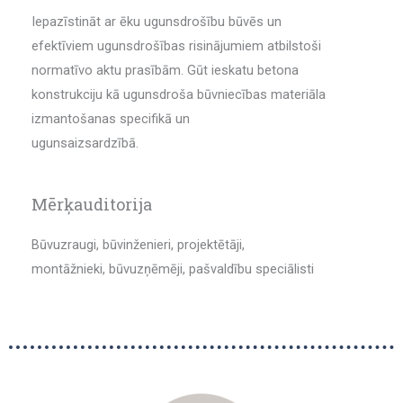
Iepazīstināt ar ēku ugunsdrošību būvēs un
efektīviem ugunsdrošības risinājumiem atbilstoši
normatīvo aktu prasībām. Gūt ieskatu betona
konstrukciju kā ugunsdroša būvniecības materiāla
izmantošanas specifikā un
ugunsaizsardzībā.
Mērķauditorija
Būvuzraugi, būvinženieri, projektētāji,
montāžnieki, būvuzņēmēji, pašvaldību speciālisti