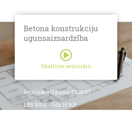
Betona konstrukciju
ugunsaizsardzība
Skatīties semināru
Semināra ilgums: 05:36:57
LBS BSSI - līdz 10 KP