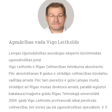
Apmācības vada Vigo Leitholds
Latvijas Ugunsdzēsības asociācijas eksperts būvtehniskās
ugunsdrošības jomā.
Vigo Leitholds ir Rīgas Celtniecības tehnikuma absolvents.
Pēc absolvēšanas 8 gadus ir strādājis celtniecības būvdarbu
vadītāja amatā. Pēc tam pieredze ir gūta Latvijas muitā,
strādājot arī Rīgas muitas direktora amatā, paralēli iegūstot
bakalaura/maģistra grādu Rīgas Tehniskajā universitātē.
2004. gadā Vigo Leitholds profesionāli atkal pievērsās
celtniecībai, bet šoreiz jau kā ugunsdrošības speciālists. Ir 3