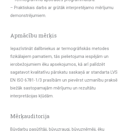
– Praktiskais darbs ar grūtāk interpretējamo mērījumu
demonstrējumiem.
Apmācību mērķis
Iepazīstināt dalībniekus ar termogrāfiskās metodes
fizikālajiem pamatiem, tās pielietojuma iespējām un
ierobežojumiem ēku apsekojumos, kā arī palīdzēt
sagatavot kvalitatīvu pārskatu saskaņā ar standarta LVS
EN ISO 6781-1/3 prasībām un pievērst uzmanību praksē
biežāk sastopamajām mērījumu un rezultātu
interpretācijas kļūdām.
Mērķauditorija
Būvdarbu pasūtītāji, būvuzraugi, būvuzņēmēji, ēku