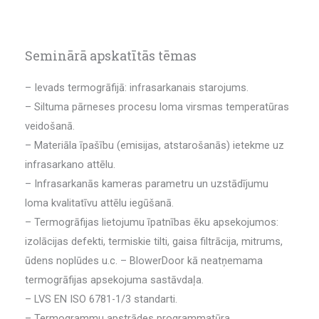
Seminārā apskatītās tēmas
– Ievads termogrāfijā: infrasarkanais starojums.
– Siltuma pārneses procesu loma virsmas temperatūras
veidošanā.
– Materiāla īpašību (emisijas, atstarošanās) ietekme uz
infrasarkano attēlu.
– Infrasarkanās kameras parametru un uzstādījumu
loma kvalitatīvu attēlu iegūšanā.
– Termogrāfijas lietojumu īpatnības ēku apsekojumos:
izolācijas defekti, termiskie tilti, gaisa filtrācija, mitrums,
ūdens noplūdes u.c. – BlowerDoor kā neatņemama
termogrāfijas apsekojuma sastāvdaļa.
– LVS EN ISO 6781-1/3 standarti.
– Termogrammu apstrādes programmatūra.