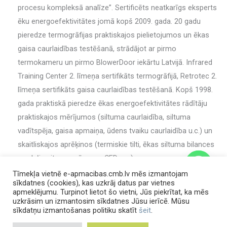
procesu kompleksā analīze”. Sertificēts neatkarīgs eksperts
ēku energoefektivitātes jomā kopš 2009. gada. 20 gadu
pieredze termogrāfijas praktiskajos pielietojumos un ēkas
gaisa caurlaidības testēšanā, strādājot ar pirmo
termokameru un pirmo BlowerDoor iekārtu Latvijā. Infrared
Training Center 2. līmeņa sertifikāts termogrāfijā, Retrotec 2.
līmeņa sertifikāts gaisa caurlaidības testēšanā. Kopš 1998.
gada praktiskā pieredze ēkas energoefektivitātes rādītāju
praktiskajos mērījumos (siltuma caurlaidība, siltuma
vadītspēja, gaisa apmaiņa, ūdens tvaiku caurlaidība u.c.) un
skaitliskajos aprēķinos (termiskie tilti, ēkas siltuma bilances
modeļi, mitruma pārnese, CFD u.c.).
Tīmekļa vietnē e-apmacibas.cmb.lv mēs izmantojam
sīkdatnes (cookies), kas uzkrāj datus par vietnes
apmeklējumu. Turpinot lietot šo vietni, Jūs piekrītat, ka mēs
uzkrāsim un izmantosim sīkdatnes Jūsu ierīcē. Mūsu
chaty
sīkdatņu izmantošanas politiku skatīt
šeit
.
Hide
Pieejamie semināra video (1/1)