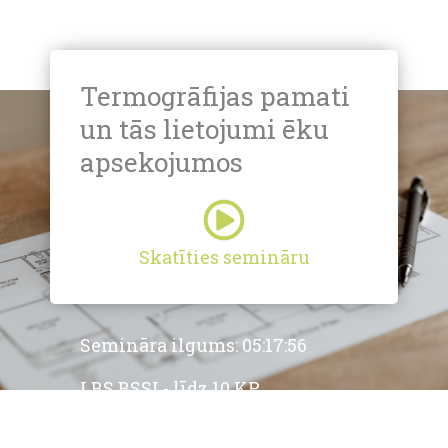
Termogrāfijas pamati
un tās lietojumi ēku
apsekojumos
Skatīties semināru
Semināra ilgums: 05:17:56
LBS BSSI - līdz 10 KP