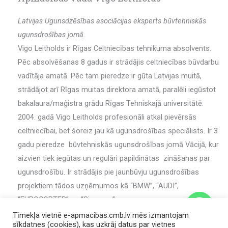
Latvijas Ugunsdzēsības asociācijas eksperts būvtehniskās
ugunsdrošības jomā.
Vigo Leitholds ir Rīgas Celtniecības tehnikuma absolvents.
Pēc absolvēšanas 8 gadus ir strādājis celtniecības būvdarbu
vadītāja amatā. Pēc tam pieredze ir gūta Latvijas muitā,
strādājot arī Rīgas muitas direktora amatā, paralēli iegūstot
bakalaura/maģistra grādu Rīgas Tehniskajā universitātē.
2004. gadā Vigo Leitholds profesionāli atkal pievērsās
celtniecībai, bet šoreiz jau kā ugunsdrošības speciālists. Ir 3
gadu pieredze būvtehniskās ugunsdrošības jomā Vācijā, kur
aizvien tiek iegūtas un regulāri papildinātas zināšanas par
ugunsdrošību. Ir strādājis pie jaunbūvju ugunsdrošības
projektiem tādos uzņēmumos kā “BMW”, “AUDI”,
“EUROCOPTER” un “Siemens”.
Tīmekļa vietnē e-apmacibas.cmb.lv mēs izmantojam
sīkdatnes (cookies), kas uzkrāj datus par vietnes