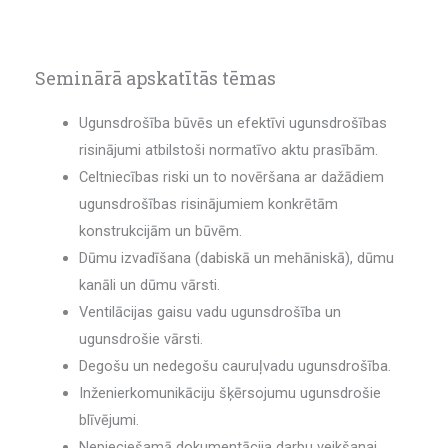
Seminārā apskatītās tēmas
Ugunsdrošība būvēs un efektīvi ugunsdrošības
risinājumi atbilstoši normatīvo aktu prasībām.
Celtniecības riski un to novēršana ar dažādiem
ugunsdrošības risinājumiem konkrētām
konstrukcijām un būvēm.
Dūmu izvadīšana (dabiskā un mehāniskā), dūmu
kanāli un dūmu vārsti.
Ventilācijas gaisu vadu ugunsdrošība un
ugunsdrošie vārsti.
Degošu un nedegošu cauruļvadu ugunsdrošība.
Inženierkomunikāciju šķērsojumu ugunsdrošie
blīvējumi.
Nepieciešamā dokumentācija darbu veikšanai.