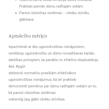
Praktiski piemēri dūmu radītajām sekām.
Pareizi izbūvētas sistēmas – cilvēku dzīvību
glābšana.
Apmācību mērķis
Iepazīstināt ar ēku ugunsdrošības risinājumiem,
ventilāciju ugunsdrošību un dūmu novadīšanas kanālu
darbības principiem, lai panāktu to efektīvu ekspluatāciju
ēkā. Apgūt
atbilstoši normatīvu prasībām efektīvākos
ugunsdrošības risinājumus, kā arī praktiski
demonstrēt piemērus par dūmu radītajām sekām un to,
kā pareizi izbūvētas sistēmas
veiksmīgi ļauj glābt cilvēku dzīvības.