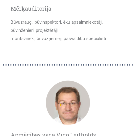
Mērķauditorija
Būvuzraugi, būvinspektori, ēku apsaimniekotāji,
būvinženieri, projektētāji,
montāžnieki, būvuzņēmēji, pašvaldību speciālisti
Apmācības vada Vigo Leitholds