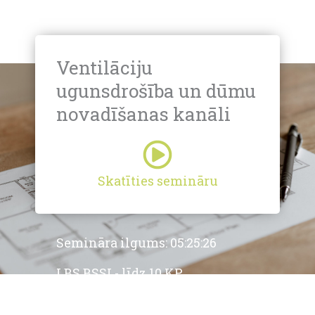
Ventilāciju
ugunsdrošība un dūmu
novadīšanas kanāli
Skatīties semināru
Semināra ilgums: 05:25:26
LBS BSSI - līdz 10 KP