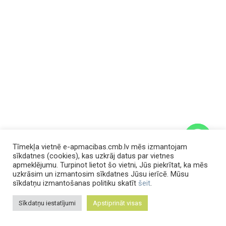
Tīmekļa vietnē e-apmacibas.cmb.lv mēs izmantojam
sīkdatnes (cookies), kas uzkrāj datus par vietnes
apmeklējumu. Turpinot lietot šo vietni, Jūs piekrītat, ka mēs
uzkrāsim un izmantosim sīkdatnes Jūsu ierīcē. Mūsu
chaty
sīkdatņu izmantošanas politiku skatīt
šeit
.
Hide
Sīkdatņu iestatījumi
Apstiprināt visas