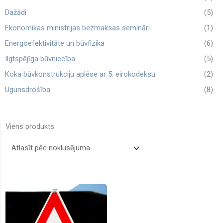
Dažādi
(5)
Ekonomikas ministrijas bezmaksas semināri
(1)
Energoefektivitāte un būvfizika
(6)
Ilgtspējīga būvniecība
(5)
Koka būvkonstrukciju aplēse ar 5. eirokodeksu
(2)
Ugunsdrošība
(8)
Viens produkts