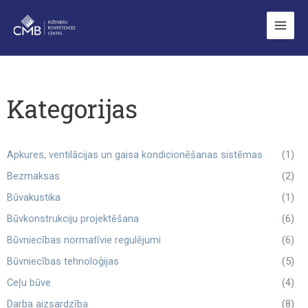
Skip
to
content
Kategorijas
Apkures, ventilācijas un gaisa kondicionēšanas sistēmas
(1)
Bezmaksas
(2)
Būvakustika
(1)
Būvkonstrukciju projektēšana
(6)
Būvniecības normatīvie regulējumi
(6)
Būvniecības tehnoloģijas
(5)
Ceļu būve
(4)
Darba aizsardzība
(8)