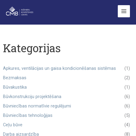
Skip
to
content
Kategorijas
Apkures, ventilācijas un gaisa kondicionēšanas sistēmas
(1)
Bezmaksas
(2)
Būvakustika
(1)
Būvkonstrukciju projektēšana
(6)
Būvniecības normatīvie regulējumi
(6)
Būvniecības tehnoloģijas
(5)
Ceļu būve
(4)
Darba aizsardzība
(8)