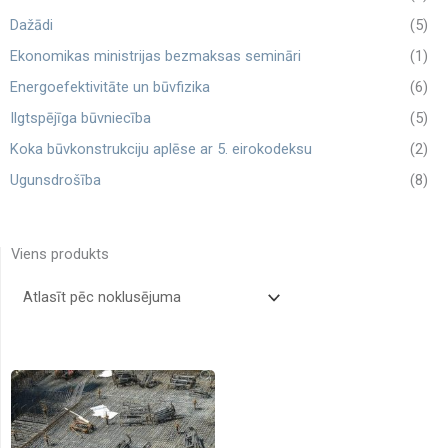
Dažādi
(5)
Ekonomikas ministrijas bezmaksas semināri
(1)
Energoefektivitāte un būvfizika
(6)
Ilgtspējīga būvniecība
(5)
Koka būvkonstrukciju aplēse ar 5. eirokodeksu
(2)
Ugunsdrošība
(8)
Viens produkts