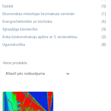
Dažādi
(5)
Ekonomikas ministrijas bezmaksas semināri
(1)
Energoefektivitāte un būvfizika
(6)
Ilgtspējīga būvniecība
(5)
Koka būvkonstrukciju aplēse ar 5. eirokodeksu
(2)
Ugunsdrošība
(8)
Viens produkts