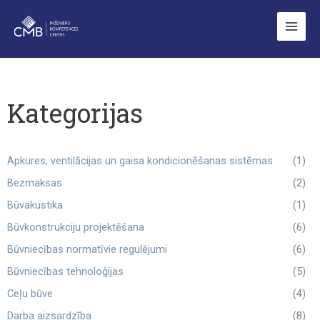
Skip
to
content
Kategorijas
Apkures, ventilācijas un gaisa kondicionēšanas sistēmas
(1)
Bezmaksas
(2)
Būvakustika
(1)
Būvkonstrukciju projektēšana
(6)
Būvniecības normatīvie regulējumi
(6)
Būvniecības tehnoloģijas
(5)
Ceļu būve
(4)
Darba aizsardzība
(8)