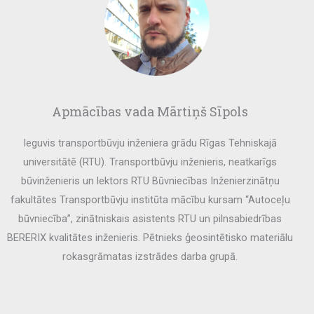
Apmācības vada Mārtiņš Sīpols
Ieguvis transportbūvju inženiera grādu Rīgas Tehniskajā
universitātē (RTU). Transportbūvju inženieris, neatkarīgs
būvinženieris un lektors RTU Būvniecības Inženierzinātņu
fakultātes Transportbūvju institūta mācību kursam “Autoceļu
būvniecība”, zinātniskais asistents RTU un pilnsabiedrības
BERERIX kvalitātes inženieris. Pētnieks ģeosintētisko materiālu
rokasgrāmatas izstrādes darba grupā.