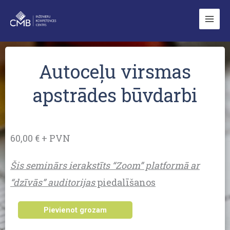
Skip
to
content
Autoceļu virsmas
apstrādes būvdarbi
60,00 € + PVN
Šis seminārs ierakstīts “Zoom” platformā ar
“dzīvās” auditorijas
piedalīšanos
Autoceļu
Pievienot grozam
virsmas