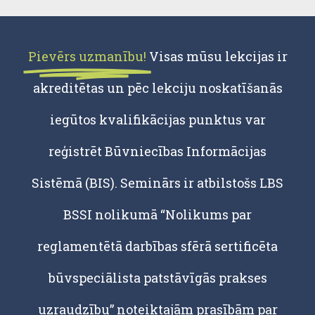
Pievērs uzmanību!
Visas mūsu lekcijas ir
akreditētas un pēc lekciju noskatīšanās
iegūtos kvalifikācijas punktus var
reģistrēt Būvniecības Informācijas
Sistēmā (BIS). Seminārs ir atbilstošs LBS
BSSI nolikumā “Nolikums par
reglamentētā darbības sfērā sertificēta
būvspeciālista patstāvīgās prakses
uzraudzību” noteiktajām prasībām par