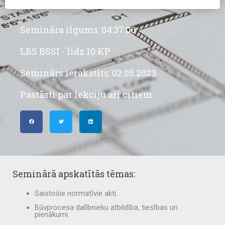
apstrādes
būvdarbi
Semināra ilgums: 04:37:00
daudzums
LBS BSSI - līdz 10 KP
Seminārs ierakstīts: 02.05.2023.
Pastāsti par lekciju arī citiem:
Seminārā apskatītās tēmas:
Saistošie normatīvie akti.
Būvprocesa dalībnieku atbildība, tiesības un
pienākumi.