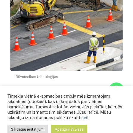
Būvniecības tehnoloģijas
Ceļa konstruktīvo kārtu kvalitātes kontrole
Tīmekļa vietnē e-apmacibas.cmb.lv mēs izmantojam
sīkdatnes (cookies), kas uzkrāj datus par vietnes
apmeklējumu. Turpinot lietot šo vietni, Jūs piekrītat, ka mēs
uzkrāsim un izmantosim sīkdatnes Jūsu ierīcē. Mūsu
chaty
60,00
€
sīkdatņu izmantošanas politiku skatīt
šeit
.
Hide
Pievienot grozam
Sīkdatņu iestatījumi
Apstiprināt visas