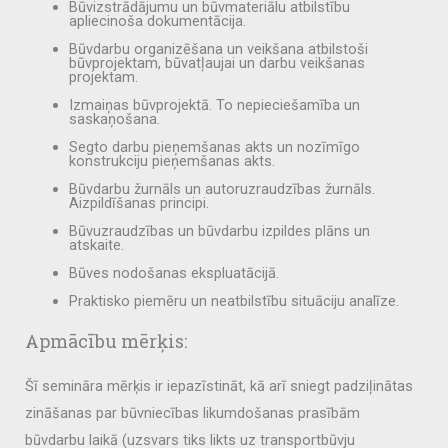
Būvizstrādājumu un būvmateriālu atbilstību
apliecinoša dokumentācija.
Būvdarbu organizēšana un veikšana atbilstoši
būvprojektam, būvatļaujai un darbu veikšanas
projektam.
Izmaiņas būvprojektā. To nepieciešamība un
saskaņošana.
Segto darbu pieņemšanas akts un nozīmīgo
konstrukciju pieņemšanas akts.
Būvdarbu žurnāls un autoruzraudzības žurnāls.
Aizpildīšanas principi.
Būvuzraudzības un būvdarbu izpildes plāns un
atskaite.
Būves nodošanas ekspluatācijā.
Praktisko piemēru un neatbilstību situāciju analīze.
Apmācību mērķis:
Šī semināra mērķis ir iepazīstināt, kā arī sniegt padziļinātas
zināšanas par būvniecības likumdošanas prasībām
būvdarbu laikā (uzsvars tiks likts uz transportbūvju