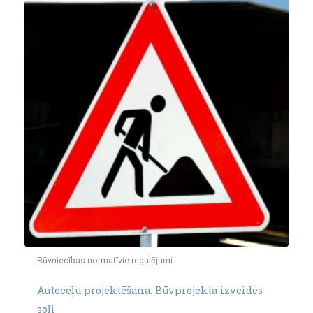
Būvniecības normatīvie regulējumi
Autoceļu projektēšana. Būvprojekta izveides
soļi