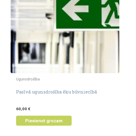
Ugunsdrošība
Pasīvā ugunsdrošība ēku būvniecībā
60,00
€
Pievienot grozam