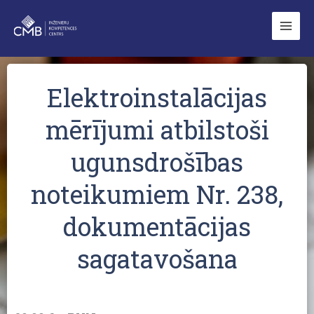
Skip
to
content
Elektroinstalācijas
mērījumi atbilstoši
ugunsdrošības
noteikumiem Nr. 238,
dokumentācijas
sagatavošana