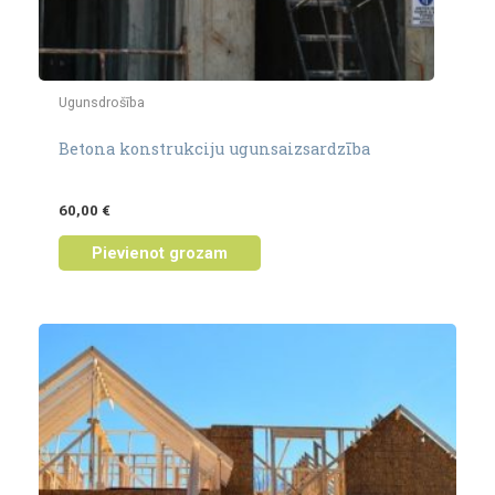
Ugunsdrošība
Betona konstrukciju ugunsaizsardzība
60,00
€
Pievienot grozam