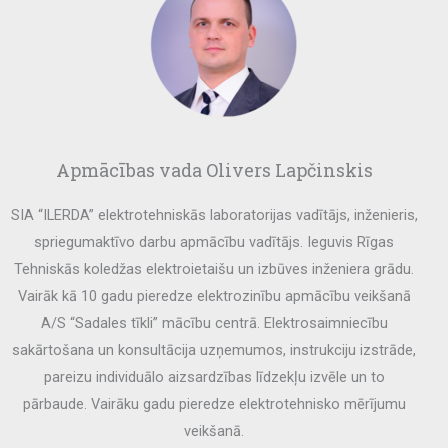
Apmācības vada Olivers Lapčinskis
SIA “ILERDA” elektrotehniskās laboratorijas vadītājs, inženieris,
spriegumaktīvo darbu apmācību vadītājs. Ieguvis Rīgas
Tehniskās koledžas elektroietaišu un izbūves inženiera grādu.
Vairāk kā 10 gadu pieredze elektrozinību apmācību veikšanā
A/S “Sadales tīkli” mācību centrā. Elektrosaimniecību
sakārtošana un konsultācija uzņemumos, instrukciju izstrāde,
pareizu individuālo aizsardzības līdzekļu izvēle un to
pārbaude. Vairāku gadu pieredze elektrotehnisko mērījumu
veikšanā.