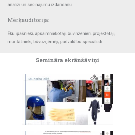
analīzi un secinājumu izdarīšanu.
Mērķauditorija:
Ēku īpašnieki, apsaimniekotāji, būvinženieri, projektētāji,
montāžnieki, būvuzņēmēji, pašvaldību speciālisti
Semināra ekrānšāviņi