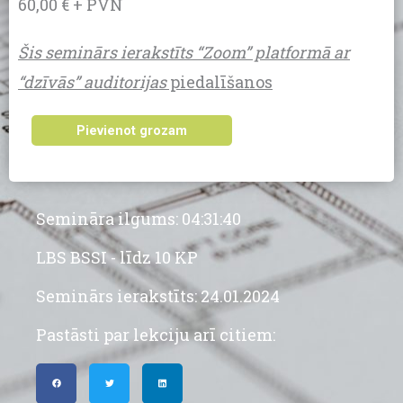
60,00 € + PVN
Šis seminārs ierakstīts “Zoom” platformā ar
“dzīvās” auditorijas
piedalīšanos
Elektroinstalācijas
Pievienot grozam
mērījumi
atbilstoši
ugunsdrošības
Semināra ilgums: 04:31:40
noteikumiem
Nr.
LBS BSSI - līdz 10 KP
238,
Seminārs ierakstīts: 24.01.2024
dokumentācijas
sagatavošana
Pastāsti par lekciju arī citiem:
daudzums