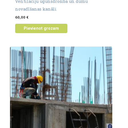
Ventilāciju ugunsdrošība un dūmu
novadīšanas kanāli
60,00
€
Pievienot grozam