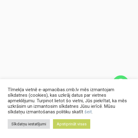
Tīmekļa vietnē e-apmacibas.cmb.lv mēs izmantojam
sīkdatnes (cookies), kas uzkrāj datus par vietnes
apmeklējumu. Turpinot lietot šo vietni, Jūs piekrītat, ka mēs
uzkrāsim un izmantosim sīkdatnes Jūsu ierīcē. Mūsu
chaty
sīkdatņu izmantošanas politiku skatīt
šeit
.
Hide
Sīkdatņu iestatījumi
Apstiprināt visas