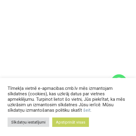
Tīmekļa vietnē e-apmacibas.cmb.lv mēs izmantojam
sīkdatnes (cookies), kas uzkrāj datus par vietnes
apmeklējumu. Turpinot lietot šo vietni, Jūs piekrītat, ka mēs
uzkrāsim un izmantosim sīkdatnes Jūsu ierīcē. Mūsu
chaty
sīkdatņu izmantošanas politiku skatīt
šeit
.
Hide
Sīkdatņu iestatījumi
Apstiprināt visas